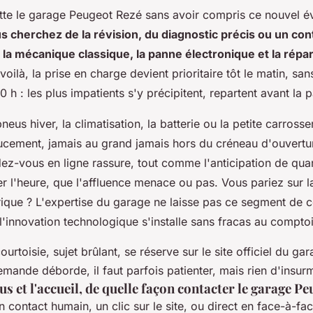
tte le garage Peugeot Rezé sans avoir compris ce nouvel év
s cherchez de la révision, du diagnostic précis ou un con
te la mécanique classique, la panne électronique et la répa
 voilà, la prise en charge devient prioritaire tôt le matin, s
10 h : les plus impatients s'y précipitent, repartent avant la 
neus hiver, la climatisation, la batterie ou la petite carrosser
cement, jamais au grand jamais hors du créneau d'ouvertur
ez-vous en ligne rassure, tout comme l'anticipation de qua
er l'heure, que l'affluence menace ou pas.
Vous pariez sur la
rique ? L'expertise du garage ne laisse pas ce segment de 
'innovation technologique s'installe sans fracas au comptoi
urtoisie, sujet brûlant, se réserve sur le site officiel du ga
 demande déborde, il faut parfois patienter, mais rien d'insur
s et l'accueil, de quelle façon contacter le garage Pe
 contact humain, un clic sur le site, ou direct en face-à-fa