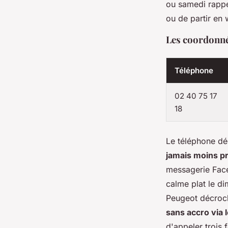
ou samedi rappel
ou de partir en
Les coordonné
Téléphone
02 40 75 17
18
Le téléphone dé
jamais moins p
messagerie Face
calme plat le d
Peugeot décroc
sans accro via l
d'appeler trois f