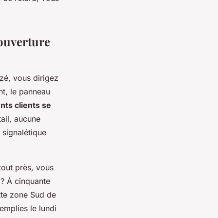
ouverture
zé, vous dirigez
nt, le panneau
ts clients se
ail, aucune
 signalétique
tout près, vous
 ? À cinquante
ette zone Sud de
emplies le lundi