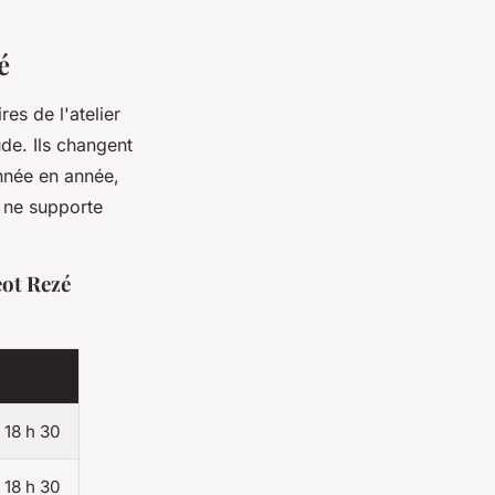
é
es de l'atelier
de. Ils changent
année en année,
e ne supporte
eot Rezé
, 18 h 30
, 18 h 30