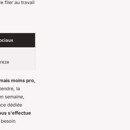
 filer au travail
ociaux
,
reze
amais moins pro,
tendre, la
en semaine,
nce dédiée
ous s'effectue
 besoin