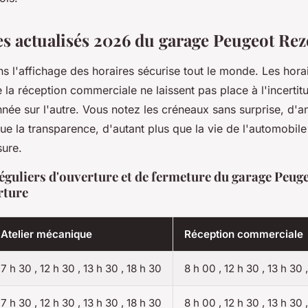
es actualisés 2026 du garage Peugeot Rez
ns l'affichage des horaires sécurise tout le monde. Les horair
la réception commerciale ne laissent pas place à l'incertitu
née sur l'autre. Vous notez les créneaux sans surprise, d'
oue la transparence, d'autant plus que la vie de l'automobil
ure.
éguliers d'ouverture et de fermeture du garage Peug
rture
Atelier mécanique
Réception commerciale
7 h 30 , 12 h 30 , 13 h 30 , 18 h 30
8 h 00 , 12 h 30 , 13 h 30 
7 h 30 , 12 h 30 , 13 h 30 , 18 h 30
8 h 00 , 12 h 30 , 13 h 30 