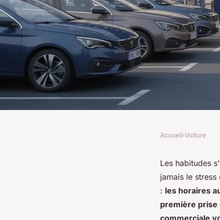
Accueil
›
Voiture
VOITURE
Les horaires à conn
Les habitudes s'
jamais le stress
Peugeot Rezé : les h
:
les horaires a
première prise 
commerciale vo