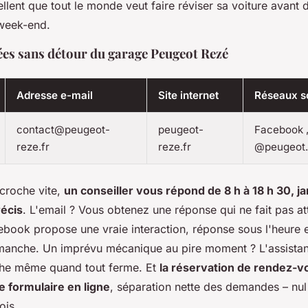
lent que tout le monde veut faire réviser sa voiture avant de
 week-end
.
es sans détour du garage Peugeot Rezé
Adresse e-mail
Site internet
Réseaux s
contact@peugeot-
peugeot-
Facebook 
reze.fr
reze.fr
@peugeot.
croche vite,
un conseiller vous répond de 8 h à 18 h 30, j
récis
. L'email ? Vous obtenez une réponse qui ne fait pas at
book propose une vraie interaction, réponse sous l'heure 
imanche.
Un imprévu mécanique au pire moment ? L'assista
he même quand tout ferme
. Et
la réservation de rendez-v
e formulaire en ligne
, séparation nette des demandes – nul
ois.