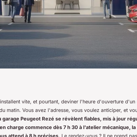
aître du garage
installent vite, et pourtant, deviner l'heure d'ouverture d'u
 du matin. Vous avez l'adresse, vous voulez anticiper, et vo
eures d'ouverture
u garage Peugeot Rezé se révèlent fiables, mis à jour rég
en charge commence dès 7 h 30 à l'atelier mécanique, la
us attend à 8 h précises.
Le rendez-vous ? Il ne prend pas