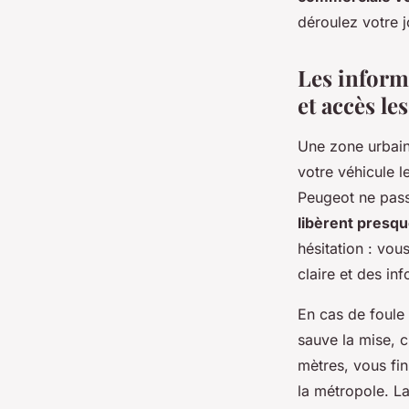
actualisées
déroulez votre j
Élisa
•
13 février 2026
•
9 min de lecture
Les inform
et accès le
Une zone urbaine
votre véhicule l
Peugeot ne pass
libèrent presqu
hésitation : vou
claire et des in
En cas de foule
sauve la mise, c
mètres, vous fin
la métropole. La