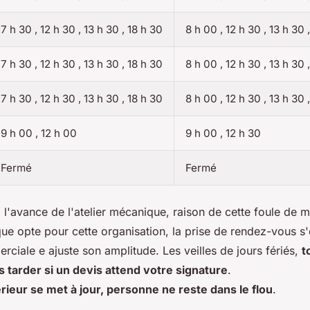
7 h 30 , 12 h 30 , 13 h 30 , 18 h 30
8 h 00 , 12 h 30 , 13 h 30 
7 h 30 , 12 h 30 , 13 h 30 , 18 h 30
8 h 00 , 12 h 30 , 13 h 30 
7 h 30 , 12 h 30 , 13 h 30 , 18 h 30
8 h 00 , 12 h 30 , 13 h 30 
9 h 00 , 12 h 00
9 h 00 , 12 h 30
Fermé
Fermé
l'avance de l'atelier mécanique, raison de cette foule de 
ue opte pour cette organisation, la prise de rendez-vous s'e
ciale e ajuste son amplitude. Les veilles de jours fériés,
t
as tarder si un devis attend votre signature
.
érieur se met à jour, personne ne reste dans le flou
.