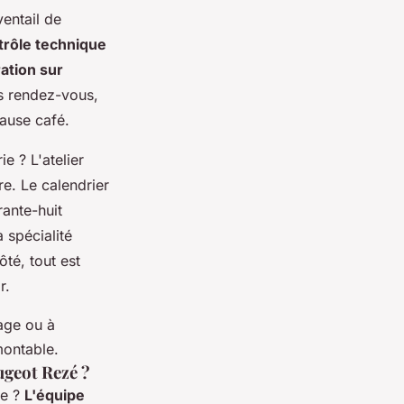
entail de
trôle technique
ration sur
ans rendez-vous,
pause café.
ie ? L'atelier
e. Le calendrier
rante-huit
 spécialité
côté
, tout est
r.
rage ou à
montable.
ugeot Rezé ?
ce ?
L'équipe