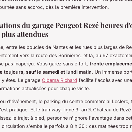
ournée sans accroc, dès la première intervention.
ations du garage Peugeot Rezé heures d'
s plus attendues
, entre les boucles de Nantes et les rues plus larges de Re
entement vers la route des Sorinières, et là, au 67 exacteme
e pas inaperçu. Vous garez sans effort,
trente emplacemen
e toujours, sauf le samedi et lundi matin
. Un immense port
s y êtes. Le garage
Cibema Richard
facilite l'accès avec une
formations actualisées pour chaque visite.
 ou d'événement, le parking du centre commercial Leclerc, 
'est pratique. Et le tramway, ligne 3, arrêt Château de Rezé
issez le trajet à pied, personne n'ignore l'avantage dans c
 circulation s'emballe parfois à 8 h 30 :
ces matinées trop r