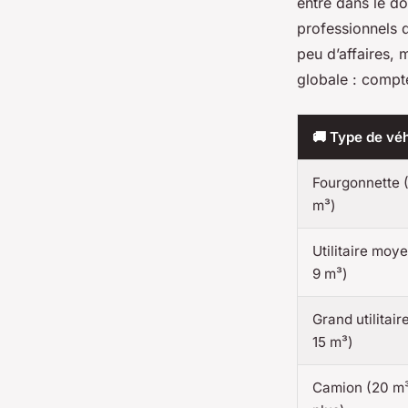
entre dans le 
professionnels d
peu d’affaires, 
globale : compt
🚚 Type de vé
Fourgonnette 
m³)
Utilitaire moye
9 m³)
Grand utilitair
15 m³)
Camion (20 m³