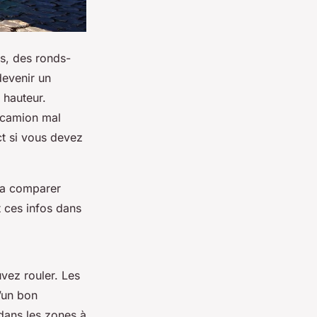
es, des ronds-
devenir un
 hauteur.
 camion mal
ct si vous devez
 la comparer
 ces infos dans
vez rouler. Les
’un bon
 dans les zones à