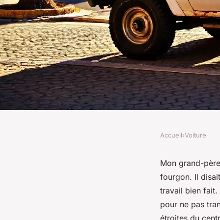
Accueil
›
Voiture
VOITURE
Guide pratique pour 
Mon grand-père 
fourgon. Il disa
véhicule utilitaire 
travail bien fait
pour ne pas tran
étroites du cent