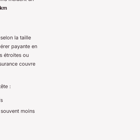
 km
elon la taille
vérer payante en
s étroites ou
assurance couvre
ête :
fs
- souvent moins