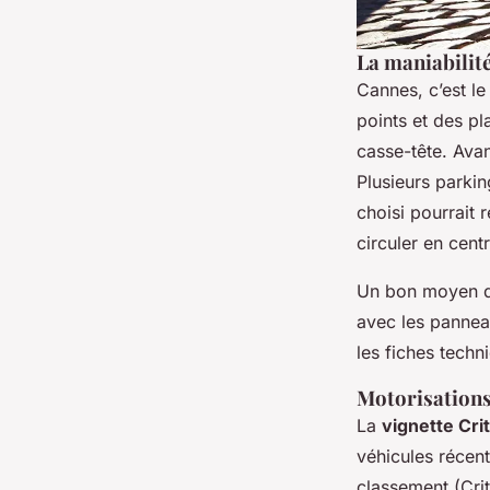
La maniabilit
Cannes, c’est le
points et des p
casse-tête. Avan
Plusieurs parkin
choisi pourrait 
circuler en cent
Un bon moyen de
avec les pannea
les fiches techn
Motorisations 
La
vignette Crit
véhicules récen
classement (Crit