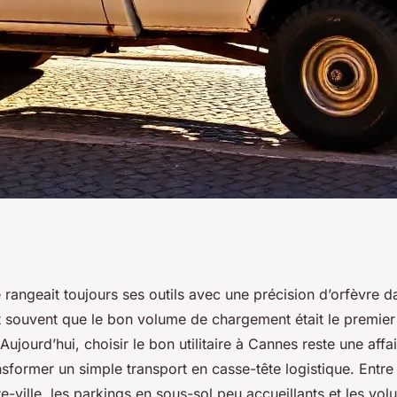
bien choisir votre
rangeait toujours ses outils avec une précision d’orfèvre d
it souvent que le bon volume de chargement était le premier
à Cannes
. Aujourd’hui, choisir le bon utilitaire à Cannes reste une af
sformer un simple transport en casse-tête logistique. Entre 
re-ville, les parkings en sous-sol peu accueillants et les vo