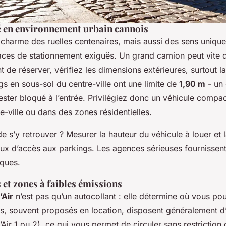
é en environnement urbain cannois
 charme des ruelles centenaires, mais aussi des sens uniqu
laces de stationnement exiguës. Un grand camion peut vite 
t de réserver, vérifiez les dimensions extérieures, surtout la
gs en sous-sol du centre-ville ont une limite de
1,90 m
- un
rester bloqué à l’entrée. Privilégiez donc un véhicule compa
re-ville ou dans des zones résidentielles.
 s’y retrouver ? Mesurer la hauteur du véhicule à louer et
ux d’accès aux parkings. Les agences sérieuses fournissent
iques.
et zones à faibles émissions
’Air
n’est pas qu’un autocollant : elle détermine où vous pou
ts, souvent proposés en location, disposent généralement d
’Air 1 ou 2), ce qui vous permet de circuler sans restriction