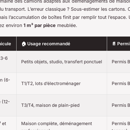
domaine des camions adaptés aux déménagements de maiso
u transport. L’erreur classique ? Sous-estimer les cartons. O
mais l’accumulation de boîtes finit par remplir tout l’espace.
ez environ
1 m³ par pièce
meublée.
hicule
🏠 Usage recommandé
📄 Permi
(3-6
Petits objets, studio, transfert ponctuel
Permis 
n (6-
T1/T2, lots d’électroménager
Permis 
e (12-
T3/T4, maison de plain-pied
Permis 
 et
Maison complète, déménagement
Permis B