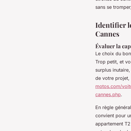
Émeline
•
27/03/2026 14:34
•
7 min de lecture
sans se tromper
Identifier 
Cannes
Évaluer la ca
Le choix du bon
Trop petit, et v
surplus inutaire
de votre projet
motos.com/voitu
cannes.php
.
En règle généra
convient pour un
appartement T2 