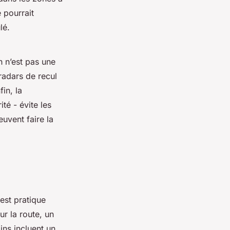
 pourrait
lé.
n n’est pas une
radars de recul
in, la
té - évite les
uvent faire la
 est pratique
r la route, un
ains incluent un