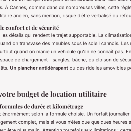
ns. À Cannes, comme dans de nombreuses villes, cette règle
ilitaire ancien, sans mention, risque d’être verbalisé ou refou
e confort et de sécurité
les détails qui rendent le trajet supportable. La climatisatio
quand on transvase des meubles sous le soleil cannois. Les 
surtout quand on manie un véhicule qu’on ne connaît pas. Enf
espace de chargement - sangles, bâche, ou cloison de sécuri
gâts.
Un plancher antidérapant
ou des ridelles amovibles pe
otre budget de location utilitaire
formules de durée et kilométrage
nt énormément selon la formule choisie. Un forfait journalier
ement complet, mais si vous n’êtes que quelques heures su
eut être plus malin. Attention toutefois aux limitations : cert