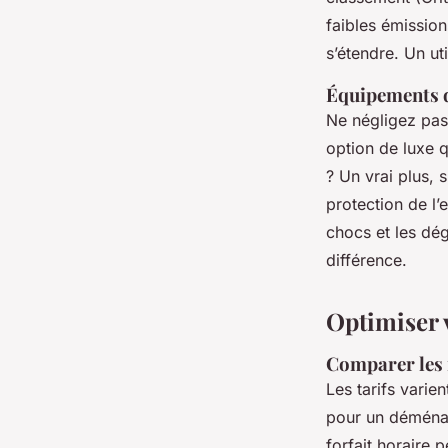
faibles émissio
s’étendre. Un ut
Équipements d
Ne négligez pas 
option de luxe 
? Un vrai plus, 
protection de l’
chocs et les dé
différence.
Optimiser v
Comparer les 
Les tarifs varie
pour un déménag
forfait horaire p