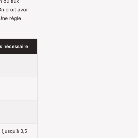
n ou aux
n croit avoir
 Une règle
s nécessaire
B
B
B
 (jusqu’à 3,5