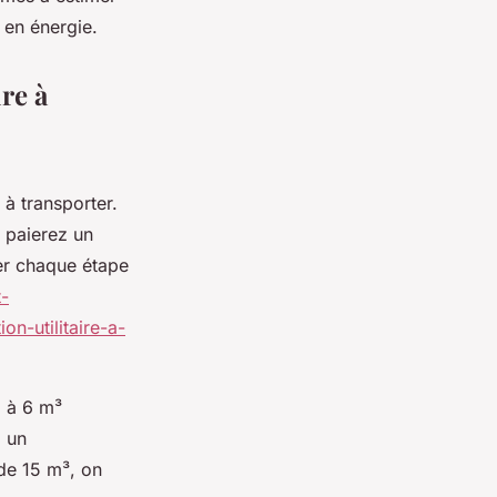
 en énergie.
ire à
à transporter.
s paierez un
per chaque étape
t-
n-utilitaire-a-
3 à 6 m³
à un
de 15 m³, on